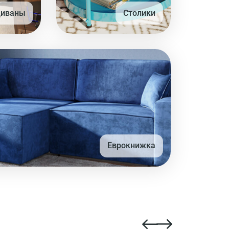
диваны
Столики
Еврокнижка