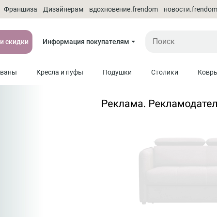
Франшиза
Дизайнерам
вдохновение.frendom
новости.frendo
 и скидки
Информация покупателям
ваны
Кресла и пуфы
Подушки
Столики
Ковр