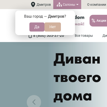
Салоны
Дмитров
О компании
Ваш город —
Дмитров
?
%
Акции
8 (800) 505-37-20
Все товары
Ди